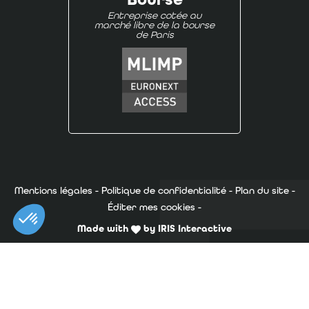
Entreprise cotée au
marché libre de la bourse
de Paris
Mentions légales
-
Politique de confidentialité
-
Plan du site
-
Éditer mes cookies
-
Made with
by
IRIS Interactive
Ce site est protégé par reCAPTCHA. Les
règles de
confidentialité
et les
conditions d'utilisation
de Google
s'appliquent.