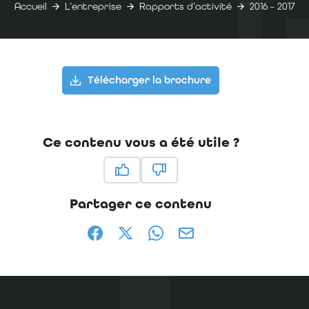
Accueil
L’entreprise
Rapports d’activité
2016 – 2017
Télécharger la brochure
Ce contenu vous a été utile ?
Ce contenu vous a été utile
Ce contenu ne vous a pas été
Partager ce contenu
Partager sur Facebook (nouvelle fenêtr
Partager sur X / Twitter (nouvelle
Partager sur WhatsApp
Partager par mail