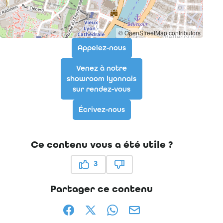
© OpenStreetMap contributors
Appelez-nous
Venez à notre
showroom lyonnais
sur rendez-vous
Écrivez-nous
Ce contenu vous a été utile ?
3
Ce contenu vous a été utile
Ce contenu ne vous a pas ét
Partager ce contenu
Partager sur Facebook (nouvelle fenêtr
Partager sur X / Twitter (nouvelle
Partager sur WhatsApp
Partager par mail