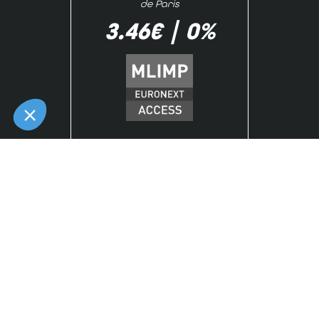
de Paris
3.46€
|
0%
Mentions légales
-
Politique de confidentialité
-
Plan du site
-
Éditer mes cookies
-
Made with
by
IRIS Interactive
Ce site est protégé par reCAPTCHA. Les
règles de
confidentialité
et les
conditions d'utilisation
de Google
s'appliquent.