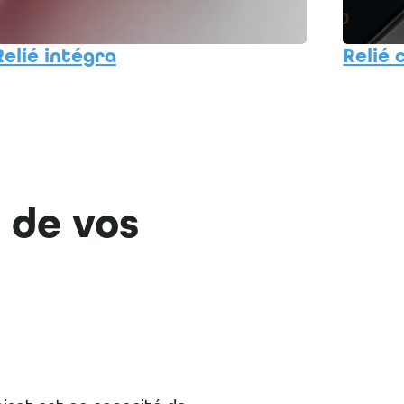
Relié intégra
Relié
n
de vos