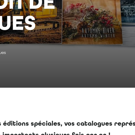
ON DE
UES
ues
s éditions spéciales, vos catalogues repr